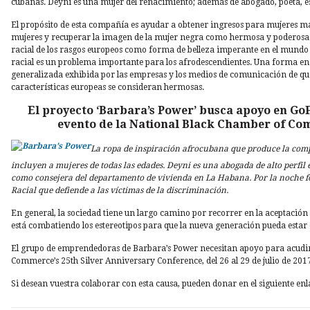
cubanas. Deyni es una mujer del renacimiento; además de abogado, poeta, 
El propósito de esta compañía es ayudar a obtener ingresos para mujeres 
mujeres y recuperar la imagen de la mujer negra como hermosa y poderosa.
racial de los rasgos europeos como forma de belleza imperante en el mundo
racial es un problema importante para los afrodescendientes. Una forma en 
generalizada exhibida por las empresas y los medios de comunicación de que
características europeas se consideran hermosas.
El proyecto ‘Barbara’s Power’ busca apoyo en G
evento de la National Black Chamber of Co
La ropa de inspiración afrocubana que produce la comp
incluyen a mujeres de todas las edades. Deyni es una abogada de alto perfil 
como consejera del departamento de vivienda en La Habana. Por la noche f
Racial que defiende a las víctimas de la discriminación.
En general, la sociedad tiene un largo camino por recorrer en la aceptación
está combatiendo los estereotipos para que la nueva generación pueda estar 
El grupo de emprendedoras de Barbara’s Power necesitan apoyo para acudir
Commerce’s 25th Silver Anniversary Conference, del 26 al 29 de julio de 201
Si desean vuestra colaborar con esta causa, pueden donar en el siguiente enl