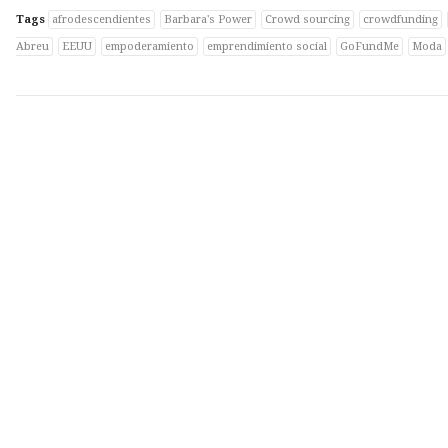
Tags
afrodescendientes
Barbara's Power
Crowd sourcing
crowdfunding
Abreu
EEUU
empoderamiento
emprendimiento social
GoFundMe
Moda